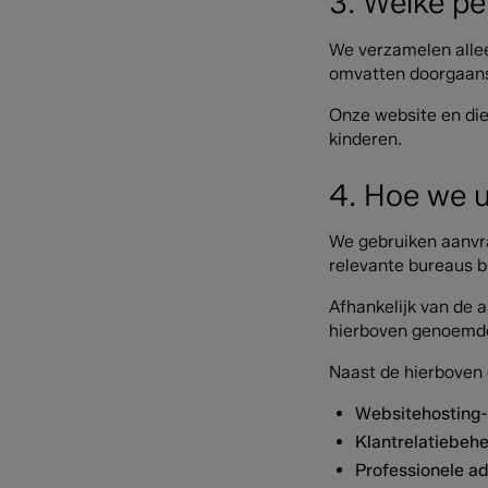
3. Welke p
We verzamelen allee
omvatten doorgaans 
Onze website en die
kinderen.
4. Hoe we 
We gebruiken aanvra
relevante bureaus b
Afhankelijk van de 
hierboven genoemde 
Naast de hierboven
Websitehosting-
Klantrelatiebeh
Professionele adv