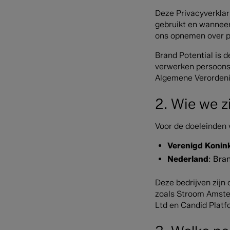
Deze Privacyverklar
gebruikt en wanneer
ons opnemen over po
Brand Potential is 
verwerken persoon
Algemene Verorden
2. Wie we z
Voor de doeleinden 
Verenigd Konink
Nederland
: Bra
Deze bedrijven zijn
zoals Stroom Amster
Ltd en Candid Platfo