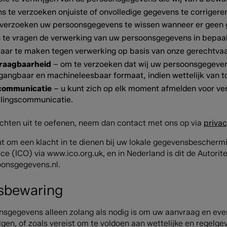
s te verzoeken onjuiste of onvolledige gegevens te corrigere
 verzoeken uw persoonsgegevens te wissen wanneer er geen g
 te vragen de verwerking van uw persoonsgegevens in bepaa
ar te maken tegen verwerking op basis van onze gerechtvaa
raagbaarheid
– om te verzoeken dat wij uw persoonsgegevens
gangbaar en machineleesbaar formaat, indien wettelijk van t
communicatie
– u kunt zich op elk moment afmelden voor ve
elingscommunicatie.
chten uit te oefenen, neem dan contact met ons op via
priva
t om een klacht in te dienen bij uw lokale gegevensbescherming
ce (ICO) via www.ico.org.uk, en in Nederland is dit de Autori
oonsgegevens.nl.
sbewaring
gegevens alleen zolang als nodig is om uw aanvraag en even
lgen, of zoals vereist om te voldoen aan wettelijke en regelge