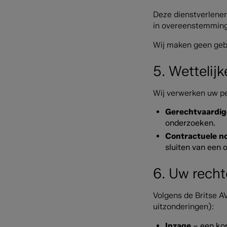
Deze dienstverlener
in overeenstemming
Wij maken geen gebr
5. Wettelij
Wij verwerken uw p
Gerechtvaardig
onderzoeken.
Contractuele n
sluiten van een
6. Uw rech
Volgens de Britse 
uitzonderingen):
Inzage
– een kop