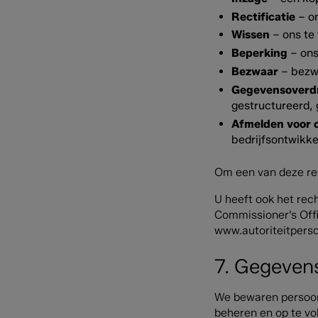
Rectificatie
– on
Wissen
– ons te
Beperking
– ons
Bezwaar
– bezwa
Gegevensoverd
gestructureerd, 
Afmelden voor 
bedrijfsontwikk
Om een van deze re
U heeft ook het rech
Commissioner's Offi
www.autoriteitpers
7. Gegeven
We bewaren persoons
beheren en op te vo