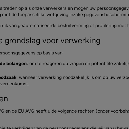
s treden op als onze verwerkers en mogen uw persoonsgegeve
 met de toepasselijke wetgeving inzake gegevensbeschermin
uik van geautomatiseerde besluitvorming of profilering met 
ke grondslag voor verwerking
ersoonsgegevens op basis van:
de belangen
: om te reageren op vragen en potentiële zakel
oodzaak
: wanneer verwerking noodzakelijk is om op uw verz
 overeenkomst.
ten
AVG en de EU AVG heeft u de volgende rechten (onder voorbe
ie te verkrijgen van de persoonsgegevens die wij van u bewa