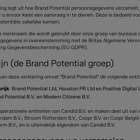
ing legt uit hoe Brand Potential persoonsgegevens verzamelt
 u ervoor kiest een aanvraag in te dienen. Deze is bedoeld 
tentiële zakelijke kansen.
de merknaam die wordt gebruikt door onze groep van bureaus di
sgegevens in overeenstemming met de Britse Algemene Ver
ing Gegevensbescherming (EU GDPR).
ijn (de Brand Potential groep)
van deze verklaring omvat "Brand Potential" de volgende entit
rijk
: Brand Potential Ltd, Houston PR Ltd en Positive Digital 
nd Potential B.V. en Modern Citizens B.V.
 operationele entiteiten van Candid B.V. en maken deel uit va
dam B.V., Stroom Rotterdam B.V., Coopr B.V. en Coopr België
rm B.V., en is uiteindelijk eigendom van Candid B.V.