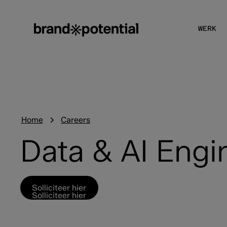
WERK
Home
Careers
Data & AI Engi
Solliciteer hier
Solliciteer hier