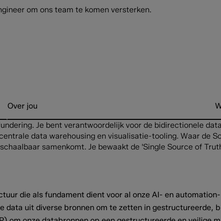
 Engineer om ons team te komen versterken.
Over jou
W
-fundering. Je bent verantwoordelijk voor de bidirectionele d
ntrale data warehousing en visualisatie-tooling. Waar de Sol
en schaalbaar samenkomt. Je bewaakt de 'Single Source of Truth
tuur die als fundament dient voor al onze AI- en automation-
data uit diverse bronnen om te zetten in gestructureerde, b
 om onze databronnen op een gestructureerde en veilige man