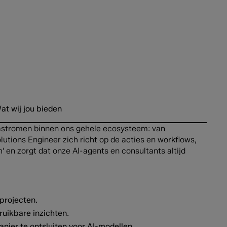
at wij jou bieden
atastromen binnen ons gehele ecosysteem: van
utions Engineer zich richt op de acties en workflows,
' en zorgt dat onze AI-agents en consultants altijd
projecten.
ruikbare inzichten.
ier te ontsluiten voor AI-modellen.