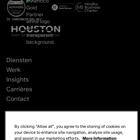
IN SAMENWERKING MET
Diensten
Werk
Insights
Carrières
Contact
LinkedIn
By clicking “Allow all”, you agree to the storing of cookies on
Privacy
your device to enhance site navigation, analyse site usage,
and assist in our marketing efforts.
More Information