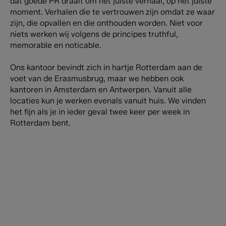
dat goede PR draait om het juiste verhaal, op het juiste
moment. Verhalen die te vertrouwen zijn omdat ze waar
zijn, die opvallen en die onthouden worden. Niet voor
niets werken wij volgens de principes truthful,
memorable en noticable.
Ons kantoor bevindt zich in hartje Rotterdam aan de
voet van de Erasmusbrug, maar we hebben ook
kantoren in Amsterdam en Antwerpen. Vanuit alle
locaties kun je werken evenals vanuit huis. We vinden
het fijn als je in ieder geval twee keer per week in
Rotterdam bent.
Jouw profiel
Wat wi