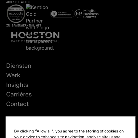
ACCREDITATIES
IN SAMENWERKING MET
Diensten
Werk
Insights
Carrières
Contact
LinkedIn
By clicking “Allow all”, you agree to the storing of cookies on
Privacy
your device to enhance site navigation, analyse site usage,