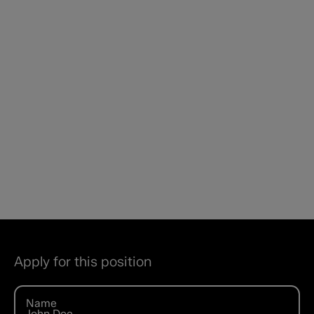
inhoudelijk, maar ook financieel.
Je werkt samen met strategen, creatieven en
uitvoerend specialisten.
Je bedenkt en voert PR-strategieën en creatieve
campagnes uit.
Je bouwt en onderhoudt relaties met journalisten en
influencers.
Je zorgt voor feilloze executie van campagnes, van
mediapitch tot merkactivatie.
Je denkt earned first, maar snapt ook dat je soms
moet opschalen met of over moet stappen naar
andere (paid of owned) media.
Previous
Next
Apply for this position
Name