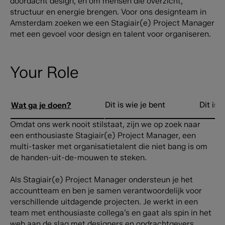
doordacht design, én om mensen die overzicht,
structuur en energie brengen. Voor ons designteam in
Amsterdam zoeken we een Stagiair(e) Project Manager
met een gevoel voor design en talent voor organiseren.
Your Role
Dit is wie je bent
Dit is 
Wat ga je doen?
Omdat ons werk nooit stilstaat, zijn we op zoek naar
een enthousiaste Stagiair(e) Project Manager, een
multi-tasker met organisatietalent die niet bang is om
de handen-uit-de-mouwen te steken.
Als Stagiair(e) Project Manager ondersteun je het
accountteam en ben je samen verantwoordelijk voor
verschillende uitdagende projecten. Je werkt in een
team met enthousiaste collega’s en gaat als spin in het
web aan de slag met designers en opdrachtgevers,