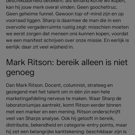
beschikbaarheid betekent: als iemand koffie wil kopen,
kan hij jouw merk overal vinden. Geen goocheltruc.
Geen geheime funnel. Gewoon top-of-mind zijn en op
voorraad liggen. Sharp is daarmee de man die in een
overvolle vergaderruimte rustig zegt: misschien moeten
we eerst zorgen dat mensen ons kunnen kopen, voordat
we een manifest schrijven over onze missie. En eerlijk is
eerlijk: daar zit veel wijsheid in.
Mark Ritson: bereik alleen is niet
genoeg
Dan Mark Ritson. Docent, columnist, strateeg en
gezegend met het talent om in één zin een hele
marketingafdeling nerveus te maken. Waar Sharp de
laboratoriumjas aantrekt, komt Ritson eerder binnen
met een marker en een mening.
Ritson onderschrijft
veel van Sharps analyse. Ook hij gelooft in bereik,
distributie, bekendheid en categorie-entry points, maar
hij zet een belangrijke kanttekening: beschikbaar zijn is