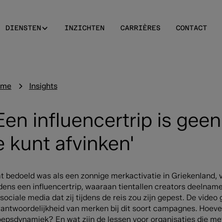
DIENSTEN
INZICHTEN
CARRIÈRES
CONTACT
ome
Insights
Een influencertrip is geen
e kunt afvinken'
t bedoeld was als een zonnige merkactivatie in Griekenland, v
jdens een influencertrip, waaraan tientallen creators deelnam
sociale media dat zij tijdens de reis zou zijn gepest. De video 
rantwoordelijkheid van merken bij dit soort campagnes. Hoevee
oepsdynamiek? En wat zijn de lessen voor organisaties die met