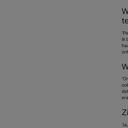
W
t
‘Pe
Ik 
ha
ont
W
‘O
ook
da
er
Z
‘Ja