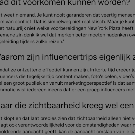
ad dit voorkomen kunnen worden?
at weet niemand. Je kunt nooit garanderen dat veertig mense
m van conflict. Dat is simpelweg niet realistisch. Maar je kun
t natuurlijk niet welke voorbereidingen New York Pizza heeft g
gemene zin denk ik wel dat merken beter moeten nadenken over
eleiding tijdens zulke reizen.’
aarom zijn influencertrips eigenlijk
dat ze ontzettend effectief kunnen zijn. In korte tijd creëer j
luencers die tegelijkertijd content maken, foto's delen, video’
l een groot publiek en vanuit marketingperspectief is dat aant
mmotie wist iedereen ineens dat er een groep influencers met 
aar die zichtbaarheid kreeg wel een
t klopt en dat laat precies zien dat zichtbaarheid alleen niet v
aagt ook verantwoordelijkheid voor de omstandigheden waarin 
voldoende aandacht geeft, kan de aandacht omslaan van je c