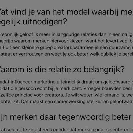
at vind je van het model waarbij me
egelijk uitnodigen?
rsoonlijk geloof ik meer in langdurige relaties dan in eenmal
begrijp waarom merken hiervoor kiezen, want het levert veel b
alt uit een kleinere groep creators waarmee je een duurzame 
staat er vertrouwen en weet je ook beter welk publiek je berei
aarom is die relatie zo belangrijk?
mdat influencer marketing uiteindelijk draait om geloofwaardi
 dat die persoon echt bij je merk past. Vroeger bouwden bedri
tzelfde principe voor creators. Je wilt weten wie iemand is, 
achter zit. Dat maakt een samenwerking sterker en geloofwaar
ijn merken daar tegenwoordig beter
, absoluut. Je ziet steeds minder dat merken puur selecteren o