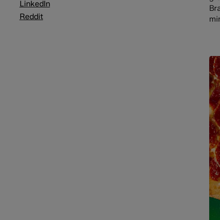
LinkedIn
Bra
Reddit
min