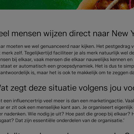
eel mensen wijzen direct naar New Yo
aar moeten we wel genuanceerd naar kijken. Het pestgedrag 
 merk zelf. Tegelijkertijd faciliteer je als merk natuurlijk wel
nsen bij elkaar, vaak mensen die elkaar nauwelijks kennen en
tstaat er automatisch een groepsdynamiek. Het is dus te simp
antwoordelijk is, maar het is ook te makkelijk om te zeggen d
at zegt deze situatie volgens jou vo
at een influencertrip veel meer is dan een marketingactie. Va
r er zit ook een menselijke kant aan. Je organiseert eigenlijk
r nadenken. Wie nodig je uit? Hoe past die groep bij elkaar? H
gaat? Dat zijn essentiële onderdelen van de organisatie.’