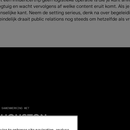
egtuig en wacht vervolgens af welke content eruit komt. Als je
selijke kant. Neem de setting serieus, denk na over begeleidin
eindelijk draait public relations nog steeds om hetzelfde als 
 SAMENWERKING MET
device to enhance site navigation, analyse