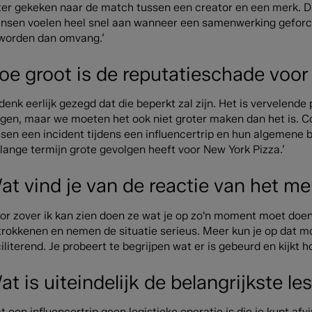
ter gekeken naar de match tussen een creator en een merk. Dat
nsen voelen heel snel aan wanneer een samenwerking geforceerd
worden dan omvang.’
oe groot is de reputatieschade voo
 denk eerlijk gezegd dat die beperkt zal zijn. Het is vervelende 
ijgen, maar we moeten het ook niet groter maken dan het is. 
ssen een incident tijdens een influencertrip en hun algemene 
lange termijn grote gevolgen heeft voor New York Pizza.’
at vind je van de reactie van het m
oor zover ik kan zien doen ze wat je op zo'n moment moet doe
rokkenen en nemen de situatie serieus. Meer kun je op dat mom
iliterend. Je probeert te begrijpen wat er is gebeurd en kijkt h
at is uiteindelijk de belangrijkste le
t een influencertrip geen logistieke operatie is die je kunt af