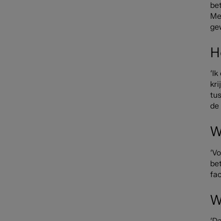
be
Me
ge
H
‘Ik
kr
tu
de 
W
‘V
bet
fac
W
‘Da