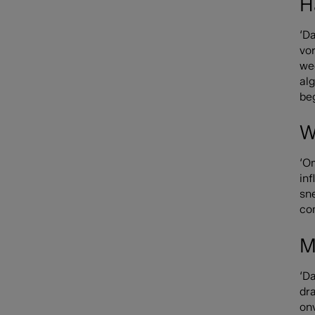
H
‘D
vor
wee
al
beg
W
‘Om
inf
sne
co
M
‘Da
dr
on