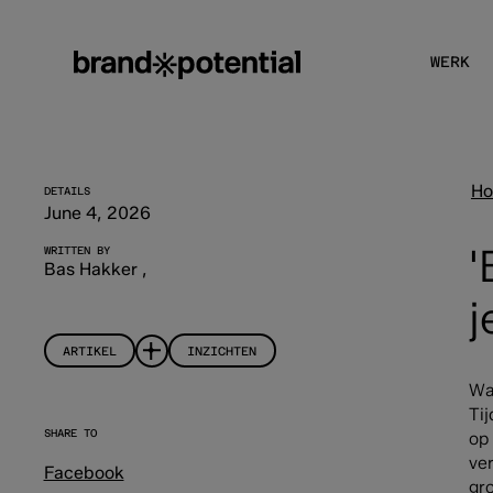
WERK
H
DETAILS
June 4, 2026
'
WRITTEN BY
Bas Hakker
,
j
ARTIKEL
INZICHTEN
Wa
Ti
SHARE TO
op 
ve
Facebook
gr