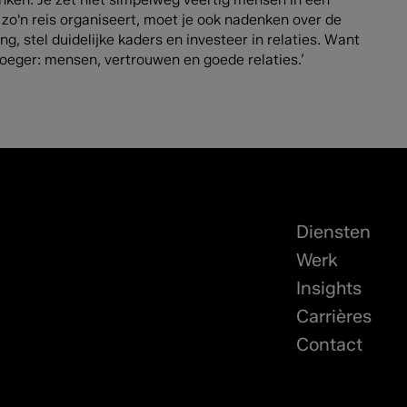
 zo'n reis organiseert, moet je ook nadenken over de
g, stel duidelijke kaders en investeer in relaties. Want
vroeger: mensen, vertrouwen en goede relaties.’
Diensten
Werk
Insights
Carrières
Contact