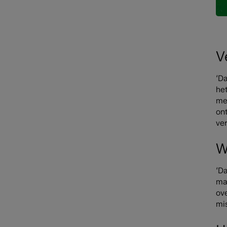
V
‘D
het
me
on
ver
W
‘D
maa
ove
mis