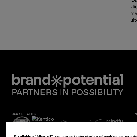
vli
men
uit
ACCREDITATIES
IN
By clicking “Allow all”, you agree to the storing of cookies on your 