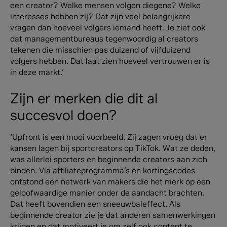
een creator? Welke mensen volgen diegene? Welke
interesses hebben zij? Dat zijn veel belangrijkere
vragen dan hoeveel volgers iemand heeft. Je ziet ook
dat managementbureaus tegenwoordig al creators
tekenen die misschien pas duizend of vijfduizend
volgers hebben. Dat laat zien hoeveel vertrouwen er is
in deze markt.’
Zijn er merken die dit al
succesvol doen?
‘Upfront is een mooi voorbeeld. Zij zagen vroeg dat er
kansen lagen bij sportcreators op TikTok. Wat ze deden,
was allerlei sporters en beginnende creators aan zich
binden. Via affiliateprogramma’s en kortingscodes
ontstond een netwerk van makers die het merk op een
geloofwaardige manier onder de aandacht brachten.
Dat heeft bovendien een sneeuwbaleffect. Als
beginnende creator zie je dat anderen samenwerkingen
krijgen en dat motiveert je om zelf ook content te