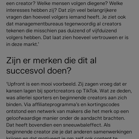
een creator? Welke mensen volgen diegene? Welke
interesses hebben zij? Dat zijn veel belangrijkere
vragen dan hoeveel volgers iemand heeft. Je ziet ook
dat managementbureaus tegenwoordig al creators
tekenen die misschien pas duizend of vijfduizend
volgers hebben. Dat laat zien hoeveel vertrouwen er is
in deze markt.’
Zijn er merken die dit al
succesvol doen?
‘Upfront is een mooi voorbeeld. Zij zagen vroeg dat er
kansen lagen bij sportcreators op TikTok. Wat ze deden,
was allerlei sporters en beginnende creators aan zich
binden. Via affiliateprogramma’s en kortingscodes
ontstond een netwerk van makers die het merk op een
geloofwaardige manier onder de aandacht brachten.
Dat heeft bovendien een sneeuwbaleffect. Als
beginnende creator zie je dat anderen samenwerkingen
krijgen en dat motiveert je om zelf ook content te