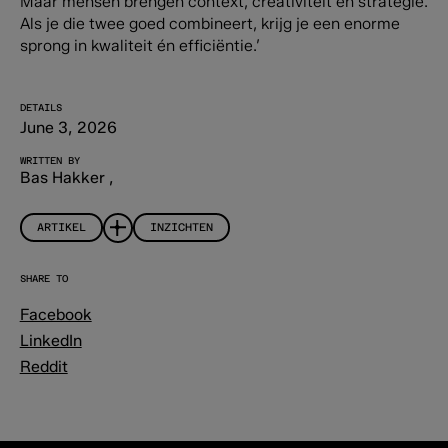
Maar mensen brengen context, creativiteit en strategie.
Als je die twee goed combineert, krijg je een enorme
sprong in kwaliteit én efficiëntie.’
DETAILS
June 3, 2026
WRITTEN BY
Bas Hakker
,
ARTIKEL
INZICHTEN
SHARE TO
Facebook
LinkedIn
Reddit