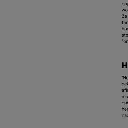
no
wor
Ze 
fa
ho
st
“o
H
‘N
ge
afl
ma
opr
hee
na