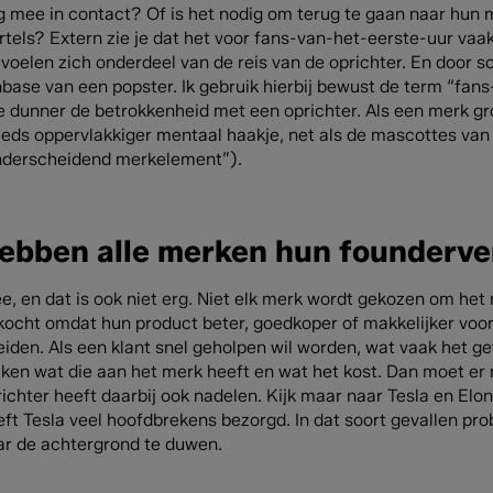
g mee in contact? Of is het nodig om terug te gaan naar hun m
tels? Extern zie je dat het voor fans-van-het-eerste-uur vaak
voelen zich onderdeel van de reis van de oprichter. En door s
nbase van een popster. Ik gebruik hierbij bewust de term “fan
e dunner de betrokkenheid met een oprichter. Als een merk gr
eeds oppervlakkiger mentaal haakje, net als de mascottes van
nderscheidend merkelement”).
ebben alle merken hun founderve
ee, en dat is ook niet erg. Niet elk merk wordt gekozen om 
kocht omdat hun product beter, goedkoper of makkelijker voor
eiden. Als een klant snel geholpen wil worden, wat vaak het geva
ken wat die aan het merk heeft en wat het kost. Dan moet er n
ichter heeft daarbij ook nadelen. Kijk maar naar Tesla en Elo
ft Tesla veel hoofdbrekens bezorgd. In dat soort gevallen pro
ar de achtergrond te duwen.