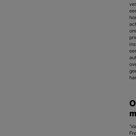
ver
een
hon
ac
om 
pri
ins
ee
aut
ove
gee
ha
O
m
‘Va
Fr