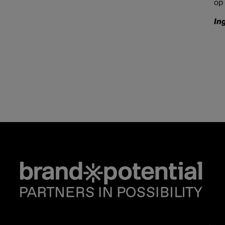
op 
In