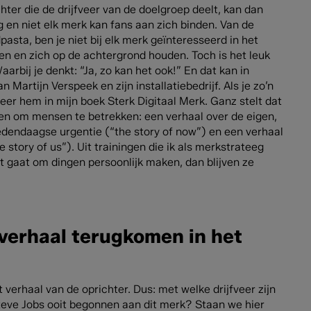
hter die de drijfveer van de doelgroep deelt, kan dan
g en niet elk merk kan fans aan zich binden. Van de
pasta, ben je niet bij elk merk geïnteresseerd in het
 en zich op de achtergrond houden. Toch is het leuk
rbij je denkt: “Ja, zo kan het ook!” En dat kan in
 Martijn Verspeek en zijn installatiebedrijf. Als je zo’n
iteer hem in mijn boek Sterk Digitaal Merk. Ganz stelt dat
len om mensen te betrekken: een verhaal over de eigen,
 hedendaagse urgentie (“the story of now”) en een verhaal
tory of us”). Uit trainingen die ik als merkstrateeg
 het gaat om dingen persoonlijk maken, dan blijven ze
rverhaal terugkomen in het
verhaal van de oprichter. Dus: met welke drijfveer zijn
teve Jobs ooit begonnen aan dit merk? Staan we hier