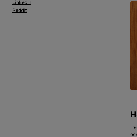
LinkedIn
Reddit
H
‘D
ee