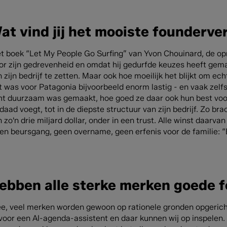
at vind jij het mooiste founderv
et boek “Let My People Go Surfing” van Yvon Chouinard, de opr
or zijn gedrevenheid en omdat hij gedurfde keuzes heeft gema
 zijn bedrijf te zetten. Maar ook hoe moeilijk het blijkt om ec
t was voor Patagonia bijvoorbeeld enorm lastig - en vaak zelf
ht duurzaam was gemaakt, hoe goed ze daar ook hun best voor
 daad voegt, tot in de diepste structuur van zijn bedrijf. Zo b
 zo'n drie miljard dollar, onder in een trust. Alle winst daarv
en beursgang, geen overname, geen erfenis voor de familie: “E
ebben alle sterke merken goede 
ee, veel merken worden gewoon op rationele gronden opgericht
 voor een AI-agenda-assistent en daar kunnen wij op inspelen.