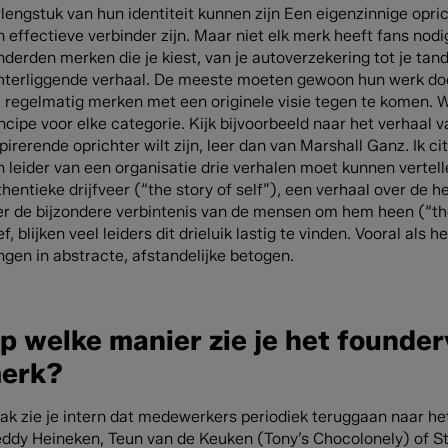
lengstuk van hun identiteit kunnen zijn Een eigenzinnige opric
 effectieve verbinder zijn. Maar niet elk merk heeft fans nodi
derden merken die je kiest, van je autoverzekering tot je tand
hterliggende verhaal. De meeste moeten gewoon hun werk doen
regelmatig merken met een originele visie tegen te komen. Waa
ncipe voor elke categorie. Kijk bijvoorbeeld naar het verhaal van
pirerende oprichter wilt zijn, leer dan van Marshall Ganz. Ik c
n leider van een organisatie drie verhalen moet kunnen vertel
hentieke drijfveer (“the story of self”), een verhaal over de
r de bijzondere verbintenis van de mensen om hem heen (“the s
f, blijken veel leiders dit drieluik lastig te vinden. Vooral als
ngen in abstracte, afstandelijke betogen.
p welke manier zie je het founde
erk?
ak zie je intern dat medewerkers periodiek teruggaan naar het 
eddy Heineken, Teun van de Keuken (Tony’s Chocolonely) of S