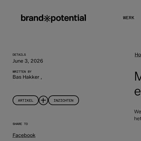
WERK
H
DETAILS
June 3, 2026
M
WRITTEN BY
Bas Hakker
,
e
ARTIKEL
INZICHTEN
We
he
SHARE TO
Facebook