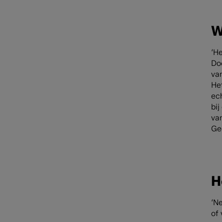
W
‘H
Do
van
He
ec
bij
van
Ge
H
‘N
of