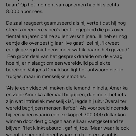
baan.’ Op het moment van opnemen had hij slechts
8.000 abonnees.
De zaal reageert geamuseerd als hij vertelt dat hij nog
steeds meerdere video's heeft ingepland die pas over
tientallen jaren online zullen verschijnen. ‘Ik heb er nog
eentje die over zestig jaar live gaat’, zei hij. ‘Ik weet
eerlijk gezegd niet eens meer wat ik daarin heb gezegd.’
Een groot deel van het gesprek draaide om de vraag
hoe hij erin slaagt om een wereldwijd publiek te
bereiken. Volgens Donaldson ligt het antwoord niet in
trucjes, maar in menselijke emoties.
‘Als je een video wil maken die iemand in India, Amerika
en Zuid-Amerika allemaal begrijpen, dan moet het iets
zijn wat intrinsiek menselijk is’, legde hij uit. ‘Overal ter
wereld begrijpen mensen liefde.’ Als voorbeeld noemde
hij een video waarin een ex-koppel 300.000 dollar kon
winnen door dertig dagen aan elkaar vastgeketend te
blijven. ‘Het klinkt absurd’, gaf hij toe. ‘Maar waar je ook
woont, je begrijpt direct waarom dat interessant is.’