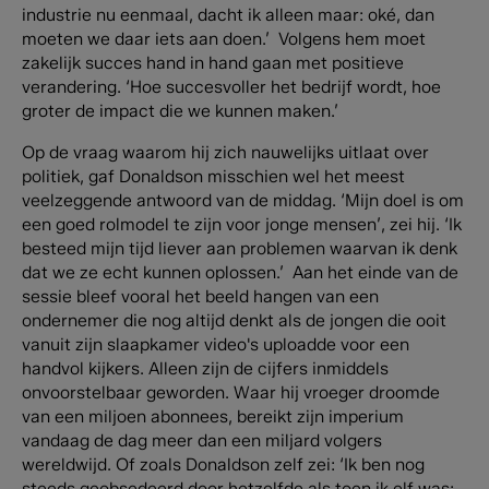
industrie nu eenmaal, dacht ik alleen maar: oké, dan
moeten we daar iets aan doen.’ Volgens hem moet
zakelijk succes hand in hand gaan met positieve
verandering. ‘Hoe succesvoller het bedrijf wordt, hoe
groter de impact die we kunnen maken.’
Op de vraag waarom hij zich nauwelijks uitlaat over
politiek, gaf Donaldson misschien wel het meest
veelzeggende antwoord van de middag. ‘Mijn doel is om
een goed rolmodel te zijn voor jonge mensen’, zei hij. ‘Ik
besteed mijn tijd liever aan problemen waarvan ik denk
dat we ze echt kunnen oplossen.’ Aan het einde van de
sessie bleef vooral het beeld hangen van een
ondernemer die nog altijd denkt als de jongen die ooit
vanuit zijn slaapkamer video's uploadde voor een
handvol kijkers. Alleen zijn de cijfers inmiddels
onvoorstelbaar geworden. Waar hij vroeger droomde
van een miljoen abonnees, bereikt zijn imperium
vandaag de dag meer dan een miljard volgers
wereldwijd. Of zoals Donaldson zelf zei: ‘Ik ben nog
steeds geobsedeerd door hetzelfde als toen ik elf was: