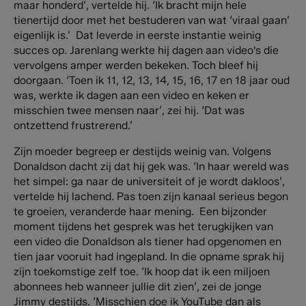
maar honderd’, vertelde hij. ‘Ik bracht mijn hele
tienertijd door met het bestuderen van wat ‘viraal gaan’
eigenlijk is.’ Dat leverde in eerste instantie weinig
succes op. Jarenlang werkte hij dagen aan video's die
vervolgens amper werden bekeken. Toch bleef hij
doorgaan. ‘Toen ik 11, 12, 13, 14, 15, 16, 17 en 18 jaar oud
was, werkte ik dagen aan een video en keken er
misschien twee mensen naar’, zei hij. ‘Dat was
ontzettend frustrerend.’
Zijn moeder begreep er destijds weinig van. Volgens
Donaldson dacht zij dat hij gek was. ‘In haar wereld was
het simpel: ga naar de universiteit of je wordt dakloos’,
vertelde hij lachend. Pas toen zijn kanaal serieus begon
te groeien, veranderde haar mening. Een bijzonder
moment tijdens het gesprek was het terugkijken van
een video die Donaldson als tiener had opgenomen en
tien jaar vooruit had ingepland. In die opname sprak hij
zijn toekomstige zelf toe. ‘Ik hoop dat ik een miljoen
abonnees heb wanneer jullie dit zien’, zei de jonge
Jimmy destijds. ‘Misschien doe ik YouTube dan als