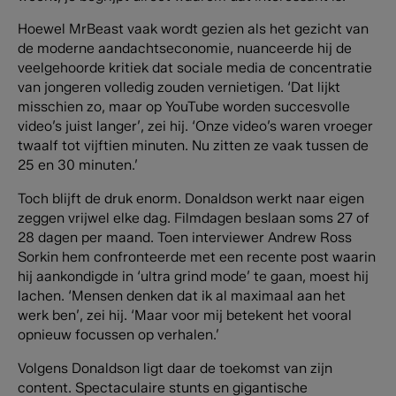
Hoewel MrBeast vaak wordt gezien als het gezicht van
de moderne aandachtseconomie, nuanceerde hij de
veelgehoorde kritiek dat sociale media de concentratie
van jongeren volledig zouden vernietigen. ‘Dat lijkt
misschien zo, maar op YouTube worden succesvolle
video’s juist langer’, zei hij. ‘Onze video’s waren vroeger
twaalf tot vijftien minuten. Nu zitten ze vaak tussen de
25 en 30 minuten.’
Toch blijft de druk enorm. Donaldson werkt naar eigen
zeggen vrijwel elke dag. Filmdagen beslaan soms 27 of
28 dagen per maand. Toen interviewer Andrew Ross
Sorkin hem confronteerde met een recente post waarin
hij aankondigde in ‘ultra grind mode’ te gaan, moest hij
lachen. ‘Mensen denken dat ik al maximaal aan het
werk ben’, zei hij. ‘Maar voor mij betekent het vooral
opnieuw focussen op verhalen.’
Volgens Donaldson ligt daar de toekomst van zijn
content. Spectaculaire stunts en gigantische