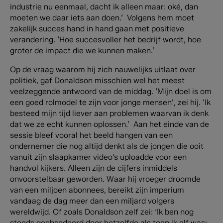
industrie nu eenmaal, dacht ik alleen maar: oké, dan
moeten we daar iets aan doen.’ Volgens hem moet
zakelijk succes hand in hand gaan met positieve
verandering. ‘Hoe succesvoller het bedrijf wordt, hoe
groter de impact die we kunnen maken.’
Op de vraag waarom hij zich nauwelijks uitlaat over
politiek, gaf Donaldson misschien wel het meest
veelzeggende antwoord van de middag. ‘Mijn doel is om
een goed rolmodel te zijn voor jonge mensen’, zei hij. ‘Ik
besteed mijn tijd liever aan problemen waarvan ik denk
dat we ze echt kunnen oplossen.’ Aan het einde van de
sessie bleef vooral het beeld hangen van een
ondernemer die nog altijd denkt als de jongen die ooit
vanuit zijn slaapkamer video's uploadde voor een
handvol kijkers. Alleen zijn de cijfers inmiddels
onvoorstelbaar geworden. Waar hij vroeger droomde
van een miljoen abonnees, bereikt zijn imperium
vandaag de dag meer dan een miljard volgers
wereldwijd. Of zoals Donaldson zelf zei: ‘Ik ben nog
steeds geobsedeerd door hetzelfde als toen ik elf was: