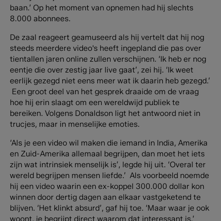
baan.’ Op het moment van opnemen had hij slechts
8.000 abonnees.
De zaal reageert geamuseerd als hij vertelt dat hij nog
steeds meerdere video's heeft ingepland die pas over
tientallen jaren online zullen verschijnen. ‘Ik heb er nog
eentje die over zestig jaar live gaat’, zei hij. ‘Ik weet
eerlijk gezegd niet eens meer wat ik daarin heb gezegd.’
Een groot deel van het gesprek draaide om de vraag
hoe hij erin slaagt om een wereldwijd publiek te
bereiken. Volgens Donaldson ligt het antwoord niet in
trucjes, maar in menselijke emoties.
‘Als je een video wil maken die iemand in India, Amerika
en Zuid-Amerika allemaal begrijpen, dan moet het iets
zijn wat intrinsiek menselijk is’, legde hij uit. ‘Overal ter
wereld begrijpen mensen liefde.’ Als voorbeeld noemde
hij een video waarin een ex-koppel 300.000 dollar kon
winnen door dertig dagen aan elkaar vastgeketend te
blijven. ‘Het klinkt absurd’, gaf hij toe. ‘Maar waar je ook
woont, je begrijpt direct waarom dat interessant is.’