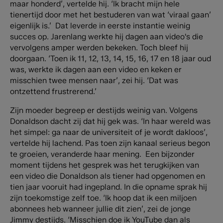
maar honderd’, vertelde hij. ‘Ik bracht mijn hele
tienertijd door met het bestuderen van wat ‘viraal gaan’
eigenlijk is.’ Dat leverde in eerste instantie weinig
succes op. Jarenlang werkte hij dagen aan video's die
vervolgens amper werden bekeken. Toch bleef hij
doorgaan. ‘Toen ik 11, 12, 13, 14, 15, 16, 17 en 18 jaar oud
was, werkte ik dagen aan een video en keken er
misschien twee mensen naar’, zei hij. ‘Dat was
ontzettend frustrerend.’
Zijn moeder begreep er destijds weinig van. Volgens
Donaldson dacht zij dat hij gek was. ‘In haar wereld was
het simpel: ga naar de universiteit of je wordt dakloos’,
vertelde hij lachend. Pas toen zijn kanaal serieus begon
te groeien, veranderde haar mening. Een bijzonder
moment tijdens het gesprek was het terugkijken van
een video die Donaldson als tiener had opgenomen en
tien jaar vooruit had ingepland. In die opname sprak hij
zijn toekomstige zelf toe. ‘Ik hoop dat ik een miljoen
abonnees heb wanneer jullie dit zien’, zei de jonge
Jimmy destijds. ‘Misschien doe ik YouTube dan als