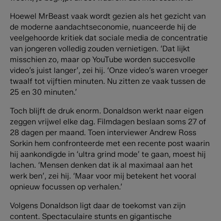
Hoewel MrBeast vaak wordt gezien als het gezicht van
de moderne aandachtseconomie, nuanceerde hij de
veelgehoorde kritiek dat sociale media de concentratie
van jongeren volledig zouden vernietigen. ‘Dat lijkt
misschien zo, maar op YouTube worden succesvolle
video’s juist langer’, zei hij. ‘Onze video’s waren vroeger
twaalf tot vijftien minuten. Nu zitten ze vaak tussen de
25 en 30 minuten.’
Toch blijft de druk enorm. Donaldson werkt naar eigen
zeggen vrijwel elke dag. Filmdagen beslaan soms 27 of
28 dagen per maand. Toen interviewer Andrew Ross
Sorkin hem confronteerde met een recente post waarin
hij aankondigde in ‘ultra grind mode’ te gaan, moest hij
lachen. ‘Mensen denken dat ik al maximaal aan het
werk ben’, zei hij. ‘Maar voor mij betekent het vooral
opnieuw focussen op verhalen.’
Volgens Donaldson ligt daar de toekomst van zijn
content. Spectaculaire stunts en gigantische