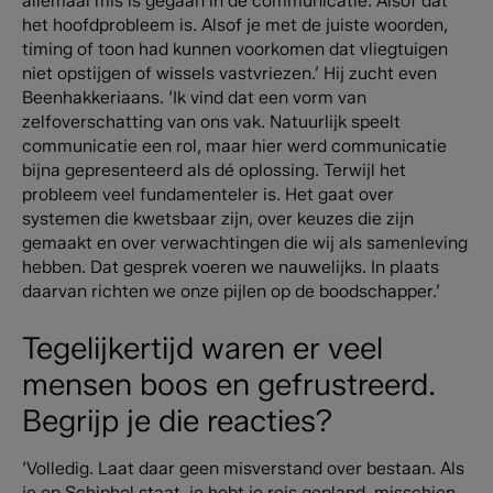
allemaal mis is gegaan in de communicatie. Alsof dat
het hoofdprobleem is. Alsof je met de juiste woorden,
timing of toon had kunnen voorkomen dat vliegtuigen
niet opstijgen of wissels vastvriezen.’ Hij zucht even
Beenhakkeriaans. ‘Ik vind dat een vorm van
zelfoverschatting van ons vak. Natuurlijk speelt
communicatie een rol, maar hier werd communicatie
bijna gepresenteerd als dé oplossing. Terwijl het
probleem veel fundamenteler is. Het gaat over
systemen die kwetsbaar zijn, over keuzes die zijn
gemaakt en over verwachtingen die wij als samenleving
hebben. Dat gesprek voeren we nauwelijks. In plaats
daarvan richten we onze pijlen op de boodschapper.’
Tegelijkertijd waren er veel
mensen boos en gefrustreerd.
Begrijp je die reacties?
‘Volledig. Laat daar geen misverstand over bestaan. Als
je op Schiphol staat, je hebt je reis gepland, misschien