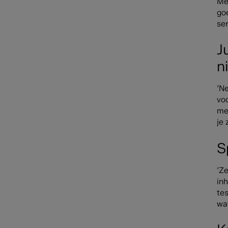
Me
go
se
J
n
‘N
voo
mer
je 
S
‘Z
inh
tes
wat