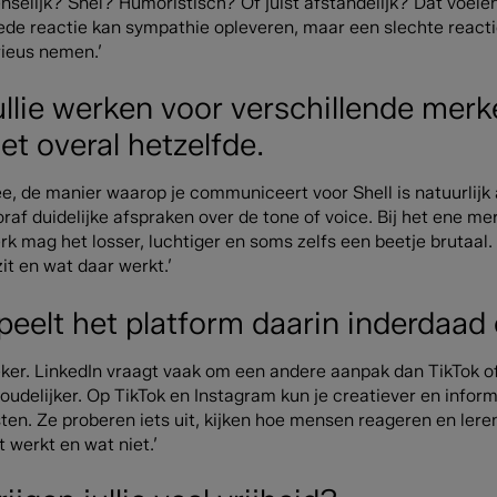
nselijk? Snel? Humoristisch? Of juist afstandelijk? Dat voele
ede reactie kan sympathie opleveren, maar een slechte react
rieus nemen.’
ullie werken voor verschillende merke
iet overal hetzelfde.
ee, de manier waarop je communiceert voor Shell is natuurli
raf duidelijke afspraken over de tone of voice. Bij het ene merk
k mag het losser, luchtiger en soms zelfs een beetje brutaal.
zit en wat daar werkt.’
peelt het platform daarin inderdaad 
eker. LinkedIn vraagt vaak om een andere aanpak dan TikTok of
oudelijker. Op TikTok en Instagram kun je creatiever en infor
ten. Ze proberen iets uit, kijken hoe mensen reageren en lere
 werkt en wat niet.’