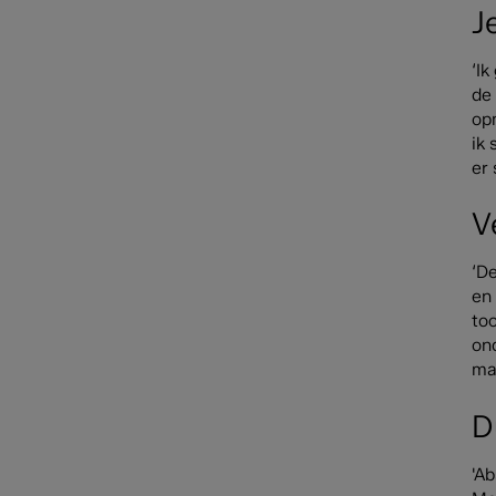
J
‘I
de
op
ik 
er
V
‘De
en
to
on
maa
D
'Ab