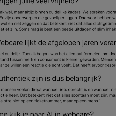
rijgen jullie veel vrijheid?
ak wel, maar altijd binnen duidelijke kaders. We spreken voora
. Er zijn onderwerpen die gevoeliger liggen. Daarvoor hebben
wel en niet zeggen en dat betekent niet dat alles dichtgetimm
atief zijn. Soms mag je best een beetje uitdagen of slim inhake
ebcare lijkt de afgelopen jaren veran
eel duidelijk. Toen ik begon, was het allemaal formeler. Inmi
stand tussen merk en consument is kleiner geworden. Mense
r ze willen een reactie die echt voelt. Dat heeft ervoor gezo
uthentiek zijn is dus belangrijk?
, mensen voelen direct wanneer iets oprecht is en wanneer nie
actie heen. Dat betekent niet dat alles spontaan moet zijn, m
nslotte niet op een ticketnummer, maar op een mens.’
oe kijk je naar AI in webcare?