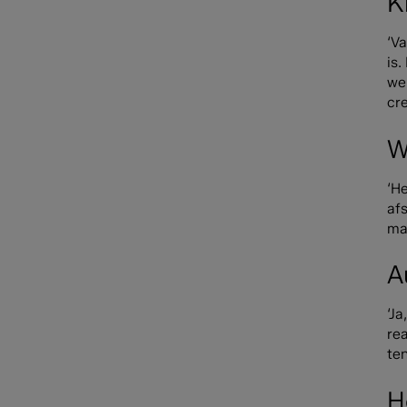
K
‘Va
is
we 
cre
W
‘H
af
maa
A
‘Ja
re
te
H