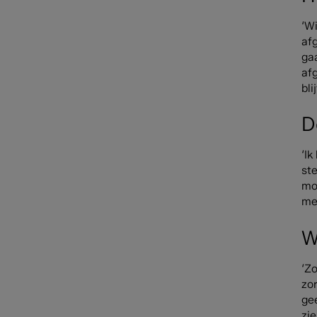
‘Wi
af
ga
af
bl
D
‘I
st
moe
mee
W
‘Z
zor
gee
zie