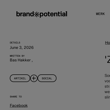
WERK
H
DETAILS
June 3, 2026
'
WRITTEN BY
Bas Hakker
,
So
ARTIKEL
SOCIAL
vo
str
we
sl
SHARE TO
Facebook