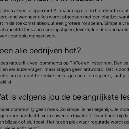
j doen al veel dingen met AI, maar nog niet in het directe co
gerekend wanneer alles wordt afgedaan met een chatbot want 
at in de toekomst absoluut een grotere rol spelen. Simpele v
gehandeld. Denk aan openingstijden, levertijden of standaard
ijven voorlopig mensenwerk.’
oen alle bedrijven het?
k lees natuurlijk veel comments op TikTok en Instagram. Dan v
ellen serieuze vragen, maar krijgen geen antwoord. Dat is zon
ite om contact te zoeken en als je dan niet reageert, laat je 
kijkt.’
at is volgens jou de belangrijkste l
onder community geen merk. Zo simpel is het eigenlijk. Je mo
gen voor aandacht, vertrouwen en loyaliteit. Daar hoort bij da
n bijzaak of sluitpost. Het is een plek waar reputatie wordt g
n wie je echt bent.’