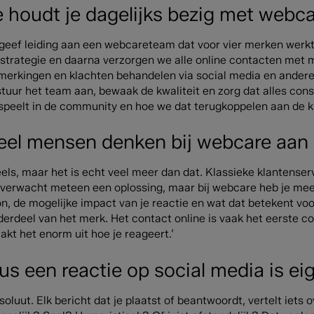
e houdt je dagelijks bezig met webca
k geef leiding aan een webcareteam dat voor vier merken werk
 strategie en daarna verzorgen we alle online contacten met 
merkingen en klachten behandelen via social media en andere d
stuur het team aan, bewaak de kwaliteit en zorg dat alles cons
 speelt in de community en hoe we dat terugkoppelen aan de kl
eel mensen denken bij webcare aan k
els, maar het is echt veel meer dan dat. Klassieke klantenser
 verwacht meteen een oplossing, maar bij webcare heb je meer
on, de mogelijke impact van je reactie en wat dat betekent vo
derdeel van het merk. Het contact online is vaak het eerste 
kt het enorm uit hoe je reageert.’
us een reactie op social media is e
soluut. Elk bericht dat je plaatst of beantwoordt, vertelt iets