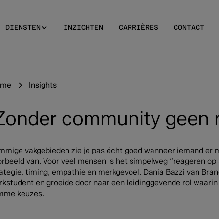
DIENSTEN
INZICHTEN
CARRIÈRES
CONTACT
ome
Insights
Zonder community geen 
mmige vakgebieden zie je pas écht goed wanneer iemand er me
orbeeld van. Voor veel mensen is het simpelweg “reageren op
ategie, timing, empathie en merkgevoel. Dania Bazzi van Brand
rkstudent en groeide door naar een leidinggevende rol waarin
imme keuzes.