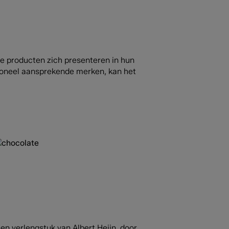
oe producten zich presenteren in hun
tioneel aansprekende merken, kan het
en verlengstuk van Albert Heijn, door