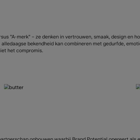
rsus "A-merk" – ze denken in vertrouwen, smaak, design en h
epe alledaagse bekendheid kan combineren met gedurfde, emo
iet het compromis.
partnerschap opbouwen waarbij Brand Potential opereert als e