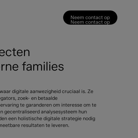
Neem contact op
Neem contact op
jecten
ne families
aar digitale aanwezigheid cruciaal is. Ze
gators, zoek- en betaalde
servaring te garanderen om interesse om te
een gecentraliseerd analysesysteem hun
n een holistische digitale strategie nodig
meetbare resultaten te leveren.