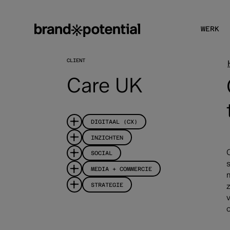
WERK
CLIENT
Care UK
DIGITAAL (CX)
INZICHTEN
SOCIAL
MEDIA + COMMERCIE
STRATEGIE