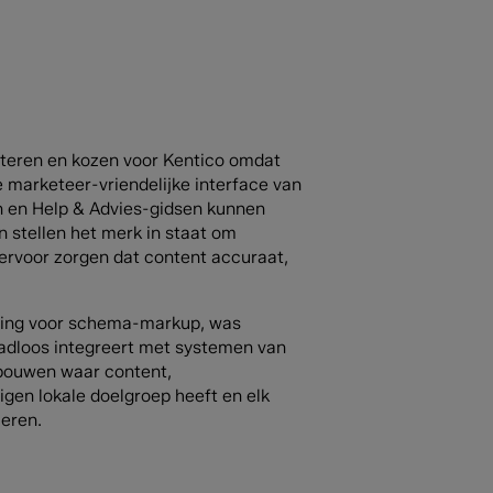
teren en kozen voor Kentico omdat
De marketeer-vriendelijke interface van
n en Help & Advies-gidsen kunnen
 stellen het merk in staat om
 ervoor zorgen dat content accuraat,
uning voor schema-markup, was
aadloos integreert met systemen van
 bouwen waar content,
igen lokale doelgroep heeft en elk
ueren.