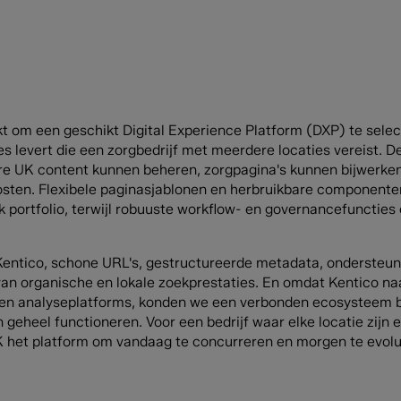
m een geschikt Digital Experience Platform (DXP) te selec
aties levert die een zorgbedrijf met meerdere locaties vereist. 
re UK content kunnen beheren, zorgpagina's kunnen bijwerke
osten. Flexibele paginasjablonen en herbruikbare componenten
jk portfolio, terwijl robuuste workflow- en governancefuncties
 Kentico, schone URL's, gestructureerde metadata, onderste
 van organische en lokale zoekprestaties. En omdat Kentico n
) en analyseplatforms, konden we een verbonden ecosysteem
geheel functioneren. Voor een bedrijf waar elke locatie zijn e
UK het platform om vandaag te concurreren en morgen te evol