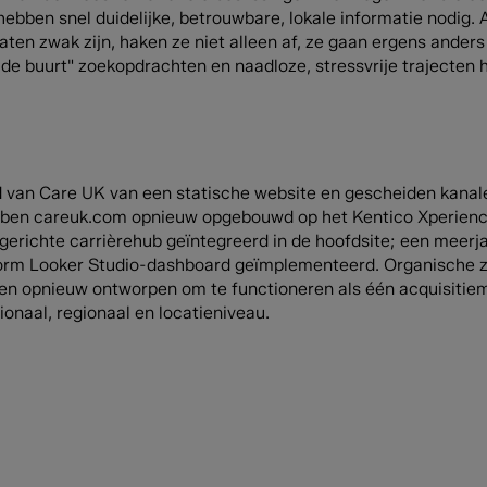
ebben snel duidelijke, betrouwbare, lokale informatie nodig. 
taten zwak zijn, haken ze niet alleen af, ze gaan ergens ander
 in de buurt" zoekopdrachten en naadloze, stressvrije trajecte
d van Care UK van een statische website en gescheiden kanal
ben careuk.com opnieuw opgebouwd op het Kentico Xperience 
gerichte carrièrehub geïntegreerd in de hoofdsite; een meerja
rm Looker Studio-dashboard geïmplementeerd. Organische zo
n opnieuw ontworpen om te functioneren als één acquisitiemo
onaal, regionaal en locatieniveau.