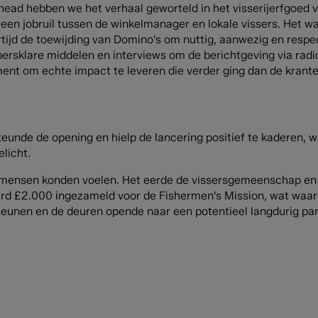
head hebben we het verhaal geworteld in het visserijerfgoed
een jobruil tussen de winkelmanager en lokale vissers. Het wa
ertijd de toewijding van Domino's om nuttig, aanwezig en respe
ersklare middelen en interviews om de berichtgeving via radio,
nt om echte impact te leveren die verder ging dan de krant
eunde de opening en hielp de lancering positief te kaderen, w
licht.
t mensen konden voelen. Het eerde de vissersgemeenschap en
 werd £2.000 ingezameld voor de Fishermen's Mission, wat waa
unen en de deuren opende naar een potentieel langdurig pa