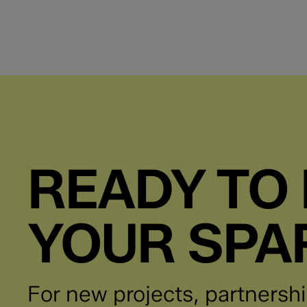
Marketing Specialist
READY TO 
Junior Data & AI Specialist – Starter
YOUR SPA
Junior Solutions Specialist (Automation/AI) –
For new projects, partnershi