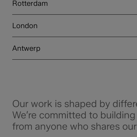
Rotterdam
Stagiair(e) Project Manager
London
Senior PR Consultant – fulltime / 40 uur
Antwerp
Client Services Manager
Momenteel zijn er geen openstaande vacatur
Senior Project Manager
Our work is shaped by differ
We’re committed to building
from anyone who shares our 
Account Manager