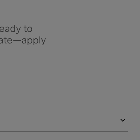
ready to
itate—apply