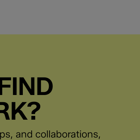
gevoel voor design en ruime ervaring in het organisere
creatieve projecten.
Bij Brand Potential zijn we op zoek naar een Marketing
team te komen versterken. Bouw jij mee aan de lancer
merk?
FIND
Bij Brand Potential zijn we op zoek naar een Junior Dat
ons team te komen versterken.
RK?
Bij Brand Potential zijn we op zoek naar een Junior Solu
 Starter
(Automation/AI) om ons team te komen versterken.
ps, and collaborations,