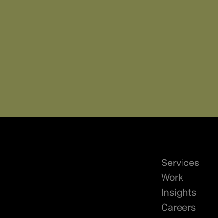
 Engineer om ons
View Role
View Role
Engineer
View Role
View Role
het voor de hand
itvoert. Je beweegt
View Role
e vertalen naar
View Role
Services
Work
Insights
Careers