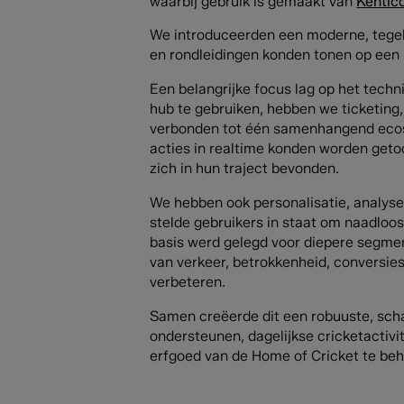
waarbij gebruik is gemaakt van
Kentic
We introduceerden een moderne, tegelge
en rondleidingen konden tonen op een 
Een belangrijke focus lag op het tech
hub te gebruiken, hebben we ticketin
verbonden tot één samenhangend ecosy
acties in realtime konden worden geto
zich in hun traject bevonden.
We hebben ook personalisatie, analyses
stelde gebruikers in staat om naadloos
basis werd gelegd voor diepere segmen
van verkeer, betrokkenheid, conversi
verbeteren.
Samen creëerde dit een robuuste, scha
ondersteunen, dagelijkse cricketactivit
erfgoed van de Home of Cricket te be