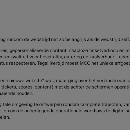
g rondom de wedstrijd net zo belangrijk als de wedstrijd zelf
res, gepersonaliseerde content, naadloze ticketverkoop en mob
tenkwaliteit voor hospitality, catering en zaalverhuur. Leden
tatus respecteren. Tegelijkertijd moest MCC het unieke erfgoe
 “een nieuwe website” was, maar ging over het verbinden van 
 tickets, scores, content) met de achter de schermen operatie
raaiende houden.
gitale omgeving te ontwerpen rondom complete trajecten, van
e, en om de onderliggende operationele workflows te digitalise
elen.