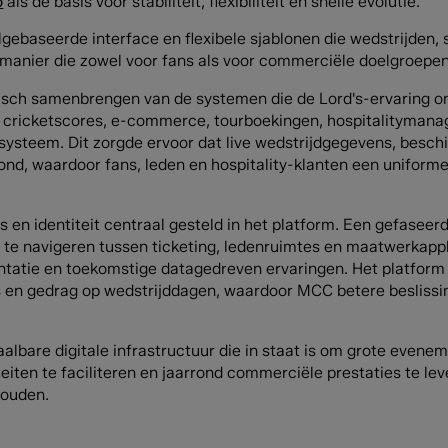
o
als de basis voor stabiliteit, flexibiliteit en snelle evolutie.
baseerde interface en flexibele sjablonen die wedstrijden, sc
manier die zowel voor fans als voor commerciële doelgroepen
nisch samenbrengen van de systemen die de Lord's-ervaring o
g, cricketscores, e-commerce, tourboekingen, hospitalitym
steem. Dit zorgde ervoor dat live wedstrijdgegevens, besch
ond, waardoor fans, leden en hospitality-klanten een uniform
 en identiteit centraal gesteld in het platform. Een gefaseer
 te navigeren tussen ticketing, ledenruimtes en maatwerkappli
tatie en toekomstige datagedreven ervaringen. Het platform 
es en gedrag op wedstrijddagen, waardoor MCC betere besliss
albare digitale infrastructuur die in staat is om grote evene
eiten te faciliteren en jaarrond commerciële prestaties te leve
houden.