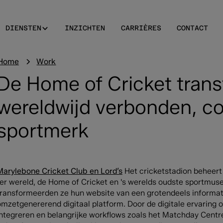
DIENSTEN
INZICHTEN
CARRIÈRES
CONTACT
Home
Work
De Home of Cricket trans
wereldwijd verbonden, c
sportmerk
Marylebone Cricket Club en Lord’s
Het cricketstadion beheer
ter wereld, de Home of Cricket en 's werelds oudste sportmu
transformeerden ze hun website van een grotendeels informati
omzetgenererend digitaal platform. Door de digitale ervaring
integreren en belangrijke workflows zoals het Matchday Centr