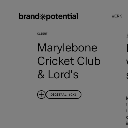
WERK
CLIENT
Marylebone
Cricket Club
& Lord's
DIGITAAL (CX)